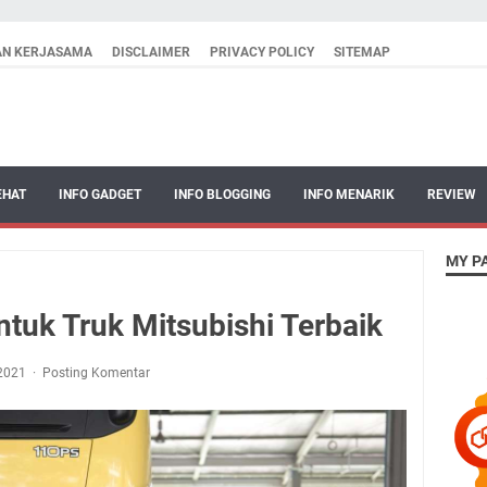
AN KERJASAMA
DISCLAIMER
PRIVACY POLICY
SITEMAP
EHAT
INFO GADGET
INFO BLOGGING
INFO MENARIK
REVIEW
MY P
ntuk Truk Mitsubishi Terbaik
 2021
Posting Komentar