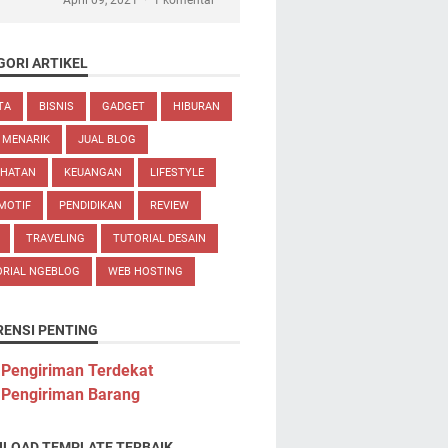
April 09, 2021
1 komentar
GORI ARTIKEL
TA
BISNIS
GADGET
HIBURAN
 MENARIK
JUAL BLOG
EHATAN
KEUANGAN
LIFESTYLE
MOTIF
PENDIDIKAN
REVIEW
TRAVELING
TUTORIAL DESAIN
ORIAL NGEBLOG
WEB HOSTING
RENSI PENTING
 Pengiriman Terdekat
 Pengiriman Barang
LOAD TEMPLATE TERBAIK