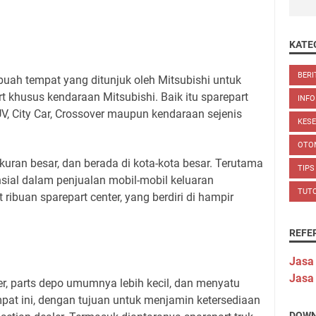
KATE
BERI
uah tempat yang ditunjuk oleh Mitsubishi untuk
 khusus kendaraan Mitsubishi. Baik itu sparepart
INFO
V, City Car, Crossover maupun kendaraan sejenis
KES
OTO
ran besar, dan berada di kota-kota besar. Terutama
TIPS
sial dalam penjualan mobil-mobil keluaran
TUT
t ribuan sparepart center, yang berdiri di hampir
REFE
Jasa
Jasa
r, parts depo umumnya lebih kecil, dan menyatu
mpat ini, dengan tujuan untuk menjamin ketersediaan
DOWN