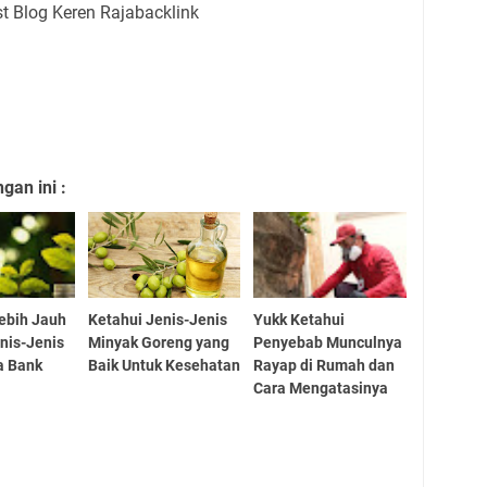
an ini :
ebih Jauh
Ketahui Jenis-Jenis
Yukk Ketahui
nis-Jenis
Minyak Goreng yang
Penyebab Munculnya
a Bank
Baik Untuk Kesehatan
Rayap di Rumah dan
Cara Mengatasinya