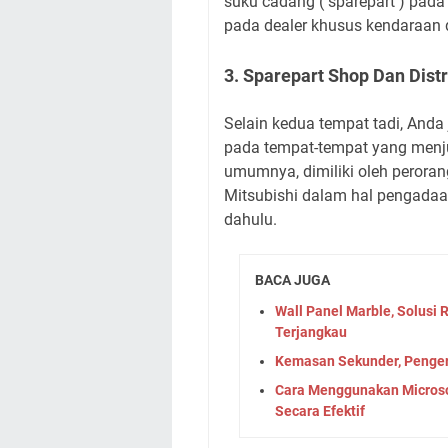
suku cadang ( sparepart ) pada 
pada dealer khusus kendaraan d
3. Sparepart Shop Dan Dist
Selain kedua tempat tadi, Anda
pada tempat-tempat yang menjua
umumnya, dimiliki oleh perora
Mitsubishi dalam hal pengadaan
dahulu.
BACA JUGA
Wall Panel Marble, Solus
Terjangkau
Kemasan Sekunder, Penger
Cara Menggunakan Microso
Secara Efektif