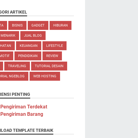
GORI ARTIKEL
TA
BISNIS
GADGET
HIBURAN
 MENARIK
JUAL BLOG
EHATAN
KEUANGAN
LIFESTYLE
MOTIF
PENDIDIKAN
REVIEW
TRAVELING
TUTORIAL DESAIN
ORIAL NGEBLOG
WEB HOSTING
RENSI PENTING
 Pengiriman Terdekat
 Pengiriman Barang
LOAD TEMPLATE TERBAIK