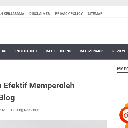
AN KERJASAMA
DISCLAIMER
PRIVACY POLICY
SITEMAP
EHAT
INFO GADGET
INFO BLOGGING
INFO MENARIK
REVIEW
MY P
 Efektif Memperoleh
Blog
 2021
Posting Komentar