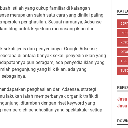
ah istilah yang cukup familiar di kalangan
KATE
sense merupakan salah satu cara yang dinilai paling
memperoleh penghasilan. Sesuai namanya, Adsense
BERI
an blog untuk keperluan memasang iklan dari
INFO
KES
ak sekali jenis dan penyedianya. Google Adsense,
OTO
erapa di antara banyak sekali penyedia iklan yang
TIPS
ndapatannya pun beragam, ada penyedia iklan yang
lah pengunjung yang klik iklan, ada yang
TUT
n sebagainya.
REFE
mendapatkan penghasilan dari Adsense, strategi
mu lakukan ialah memperbanyak organik trafik di
Jasa
ngunjung, ditambah dengan riset keyword yang
Jasa
 memperoleh penghasilan yang spektakuler setiap
DOWN