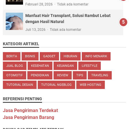
Februari 28, 2026
Tidak ada komentar
Manfaat Hair Transplant, Solusi Rambut Lebat
dengan Hasil Natural
Juli 13, 2026
Tidak ada komentar
KATEGORI ARTIKEL
BERITA
BISNIS
GADGET
HIBURAN
INFO MENARIK
JUAL BLOG
KESEHATAN
KEUANGAN
LIFESTYLE
OTOMOTIF
PENDIDIKAN
REVIEW
TIPS
TRAVELING
TUTORIAL DESAIN
TUTORIAL NGEBLOG
WEB HOSTING
REFERENSI PENTING
Jasa Pengiriman Terdekat
Jasa Pengiriman Barang