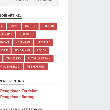
April 09, 2021
1 komentar
GORI ARTIKEL
TA
BISNIS
GADGET
HIBURAN
 MENARIK
JUAL BLOG
EHATAN
KEUANGAN
LIFESTYLE
MOTIF
PENDIDIKAN
REVIEW
TRAVELING
TUTORIAL DESAIN
ORIAL NGEBLOG
WEB HOSTING
RENSI PENTING
 Pengiriman Terdekat
 Pengiriman Barang
LOAD TEMPLATE TERBAIK