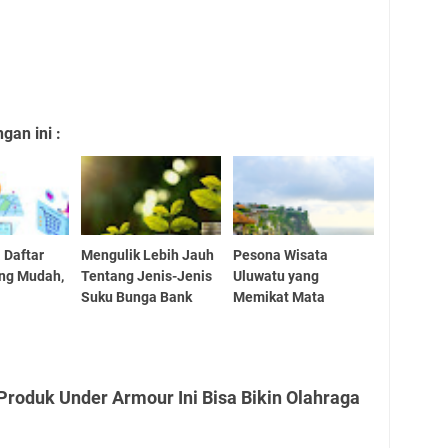
an ini :
 Daftar
Mengulik Lebih Jauh
Pesona Wisata
ng Mudah,
Tentang Jenis-Jenis
Uluwatu yang
Suku Bunga Bank
Memikat Mata
Produk Under Armour Ini Bisa Bikin Olahraga