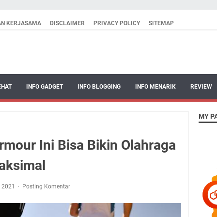
AN KERJASAMA
DISCLAIMER
PRIVACY POLICY
SITEMAP
EHAT
INFO GADGET
INFO BLOGGING
INFO MENARIK
REVIEW
MY P
mour Ini Bisa Bikin Olahraga
aksimal
, 2021
Posting Komentar