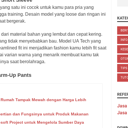
 Short Sleeve
ang satu ini cocok untuk kamu para pria yang
ga training. Desain model yang loose dan ringan ini
KATE
at bergerak.
BERI
 dari material bahan yang lembut dan cepat kering.
INFO
yang tidak menyebabkan bau. Model UA Tech yang
mlined fit ini menjadikan fashion kamu lebih fit saat
KES
gai varian warna yang menarik membuat kamu tak
OTO
inya saat berolahraga.
TIPS
arm-Up Pants
TUT
REFE
usi Rumah Tampak Mewah dengan Harga Lebih
Jasa
Jasa
ertian dan Fungsinya untuk Produk Makanan
soft Project untuk Mengelola Sumber Daya
DOWN