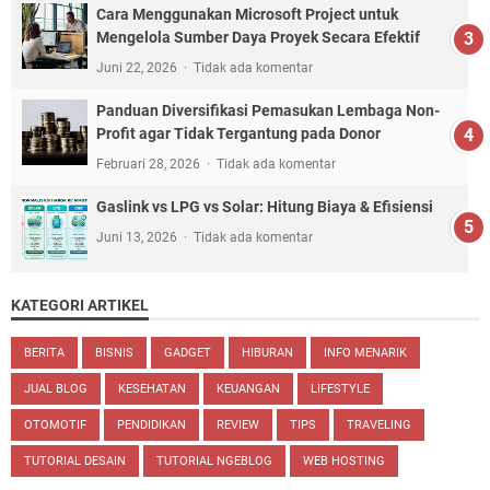
Cara Menggunakan Microsoft Project untuk
Mengelola Sumber Daya Proyek Secara Efektif
Juni 22, 2026
Tidak ada komentar
Panduan Diversifikasi Pemasukan Lembaga Non-
Profit agar Tidak Tergantung pada Donor
Februari 28, 2026
Tidak ada komentar
Gaslink vs LPG vs Solar: Hitung Biaya & Efisiensi
Juni 13, 2026
Tidak ada komentar
KATEGORI ARTIKEL
BERITA
BISNIS
GADGET
HIBURAN
INFO MENARIK
JUAL BLOG
KESEHATAN
KEUANGAN
LIFESTYLE
OTOMOTIF
PENDIDIKAN
REVIEW
TIPS
TRAVELING
TUTORIAL DESAIN
TUTORIAL NGEBLOG
WEB HOSTING