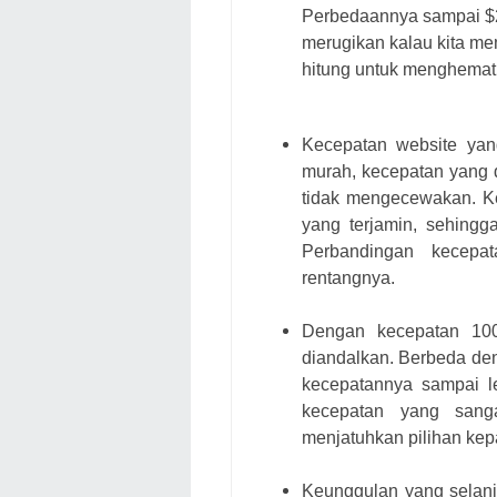
Perbedaannya sampai $2
merugikan kalau kita me
hitung untuk menghemat 
Kecepatan website yang
murah, kecepatan yang 
tidak mengecewakan. Ke
yang terjamin, sehingg
Perbandingan kecepa
rentangnya.
Dengan kecepatan 100
diandalkan. Berbeda den
kecepatannya sampai l
kecepatan yang sang
menjatuhkan pilihan kep
Keunggulan yang selan