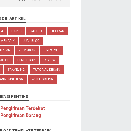
April 09, 2021
1 komentar
GORI ARTIKEL
TA
BISNIS
GADGET
HIBURAN
 MENARIK
JUAL BLOG
EHATAN
KEUANGAN
LIFESTYLE
MOTIF
PENDIDIKAN
REVIEW
TRAVELING
TUTORIAL DESAIN
ORIAL NGEBLOG
WEB HOSTING
RENSI PENTING
 Pengiriman Terdekat
 Pengiriman Barang
LOAD TEMPLATE TERBAIK