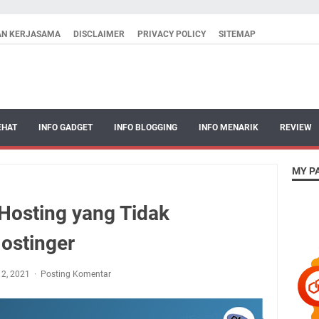
AN KERJASAMA
DISCLAIMER
PRIVACY POLICY
SITEMAP
EHAT
INFO GADGET
INFO BLOGGING
INFO MENARIK
REVIEW
MY P
osting yang Tidak
Hostinger
12, 2021
Posting Komentar