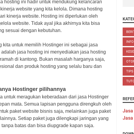
sa hosting ini hadir untuk mendukung kelancaran
inerja website yang kita kelola. Dimana hosting
ri kinerja website. Hosting ini diperlukan oleh
KATE
ola website. Tidak ayal jika akhirnya kita bisa
ng sesuai dengan kebutuhan.
BERI
INFO
ita untuk memilih Hostinger ini sebagai jasa
 adalah jasa hosting ini menyediakan jasa hosting
KES
 ramah di kantong. Bukan masalah harganya saja,
OTO
sional dan produk hosting yang selalu baru dan
TIPS
TUT
anya Hostinger pilihannya
a untuk meragukan keberadaan dari jasa Hostinger
REFE
 depan mata. Semua lapisan pengguna direngkuh oleh
Jasa
ntuk paket website bisnis saja, melainkan juga paket
Jasa
 lainnya. Setiap paket juga dilengkapi jaringan yang
tanpa batas dan bisa diupgrade kapan saja.
DOWN