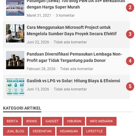
Patungan (Sewa) 100 Blog PBN DA 55+ Berkualitas
dengan Harga Super Murah
Maret 31, 2021
3 komentar
Cara Menggunakan Microsoft Project untuk
Mengelola Sumber Daya Proyek Secara Efektif
Juni 22, 2026
Tidak ada komentar
Panduan Diversifikasi Pemasukan Lembaga Non-
Profit agar Tidak Tergantung pada Donor
Februari 28, 2026
Tidak ada komentar
Gaslink vs LPG vs Solar: Hitung Biaya & Efisiensi
Juni 13, 2026
Tidak ada komentar
KATEGORI ARTIKEL
BERITA
BISNIS
GADGET
HIBURAN
INFO MENARIK
JUAL BLOG
KESEHATAN
KEUANGAN
LIFESTYLE