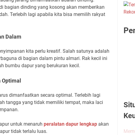
 di bagian dinding yang kosong akan memberikan
h. Terlebih lagi apabila kita bisa memilih rakyat
Pen
an Dalam
yimpanan kita perlu kreatif. Salah satunya adalah
baguna di bagian dalam pintu almari. Rak kecil ini
uh bumbu dapur yang berukuran kecil.
 Optimal
arus dimanfaatkan secara optimal. Terlebih lagi
h tangga yang tidak memiliki tempat, maka laci
Sit
yimpanan.
Ke
dapur untuk menaruh
peralatan dapur lengkap
akan
Memu
ur tidak terlalu luas.