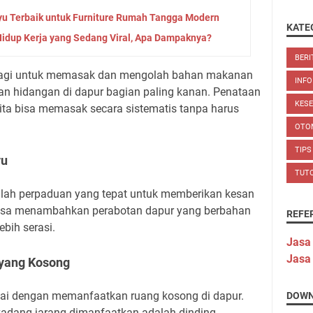
yu Terbaik untuk Furniture Rumah Tangga Modern
KATE
 Hidup Kerja yang Sedang Viral, Apa Dampaknya?
BERI
r lagi untuk memasak dan mengolah bahan makanan
INFO
kan hidangan di dapur bagian paling kanan. Penataan
KES
ita bisa memasak secara sistematis tanpa harus
OTO
TIPS
yu
TUT
alah perpaduan yang tepat untuk memberikan kesan
 bisa menambahkan perabotan dapur yang berbahan
REFE
ebih serasi.
Jasa
Jasa
 yang Kosong
lai dengan memanfaatkan ruang kosong di dapur.
DOWN
kadang jarang dimanfaatkan adalah dinding.