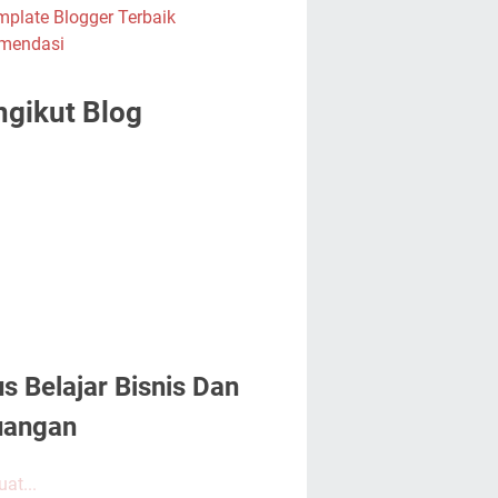
gikut Blog
us Belajar Bisnis Dan
uangan
at...