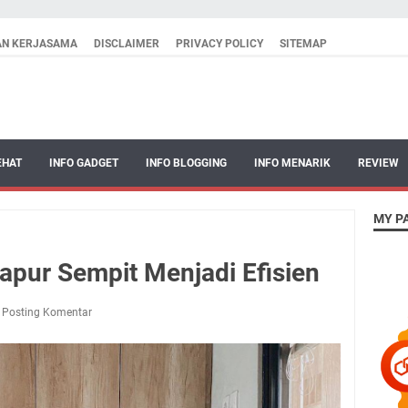
AN KERJASAMA
DISCLAIMER
PRIVACY POLICY
SITEMAP
EHAT
INFO GADGET
INFO BLOGGING
INFO MENARIK
REVIEW
MY P
apur Sempit Menjadi Efisien
Posting Komentar