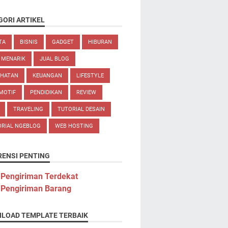
GORI ARTIKEL
TA
BISNIS
GADGET
HIBURAN
 MENARIK
JUAL BLOG
EHATAN
KEUANGAN
LIFESTYLE
MOTIF
PENDIDIKAN
REVIEW
TRAVELING
TUTORIAL DESAIN
ORIAL NGEBLOG
WEB HOSTING
RENSI PENTING
 Pengiriman Terdekat
 Pengiriman Barang
LOAD TEMPLATE TERBAIK