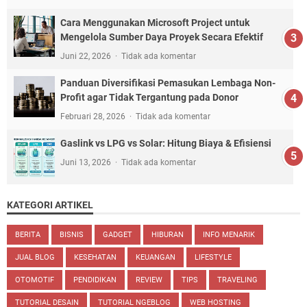
Cara Menggunakan Microsoft Project untuk
Mengelola Sumber Daya Proyek Secara Efektif
Juni 22, 2026
Tidak ada komentar
Panduan Diversifikasi Pemasukan Lembaga Non-
Profit agar Tidak Tergantung pada Donor
Februari 28, 2026
Tidak ada komentar
Gaslink vs LPG vs Solar: Hitung Biaya & Efisiensi
Juni 13, 2026
Tidak ada komentar
KATEGORI ARTIKEL
BERITA
BISNIS
GADGET
HIBURAN
INFO MENARIK
JUAL BLOG
KESEHATAN
KEUANGAN
LIFESTYLE
OTOMOTIF
PENDIDIKAN
REVIEW
TIPS
TRAVELING
TUTORIAL DESAIN
TUTORIAL NGEBLOG
WEB HOSTING