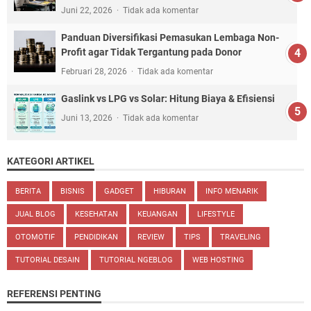
Juni 22, 2026
Tidak ada komentar
Panduan Diversifikasi Pemasukan Lembaga Non-
Profit agar Tidak Tergantung pada Donor
Februari 28, 2026
Tidak ada komentar
Gaslink vs LPG vs Solar: Hitung Biaya & Efisiensi
Juni 13, 2026
Tidak ada komentar
KATEGORI ARTIKEL
BERITA
BISNIS
GADGET
HIBURAN
INFO MENARIK
JUAL BLOG
KESEHATAN
KEUANGAN
LIFESTYLE
OTOMOTIF
PENDIDIKAN
REVIEW
TIPS
TRAVELING
TUTORIAL DESAIN
TUTORIAL NGEBLOG
WEB HOSTING
REFERENSI PENTING