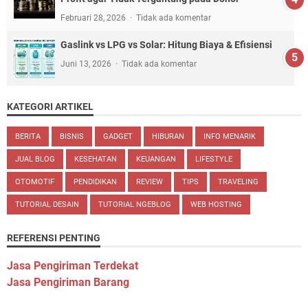
Februari 28, 2026
Tidak ada komentar
Gaslink vs LPG vs Solar: Hitung Biaya & Efisiensi
Juni 13, 2026
Tidak ada komentar
KATEGORI ARTIKEL
BERITA
BISNIS
GADGET
HIBURAN
INFO MENARIK
JUAL BLOG
KESEHATAN
KEUANGAN
LIFESTYLE
OTOMOTIF
PENDIDIKAN
REVIEW
TIPS
TRAVELING
TUTORIAL DESAIN
TUTORIAL NGEBLOG
WEB HOSTING
REFERENSI PENTING
Jasa Pengiriman Terdekat
Jasa Pengiriman Barang