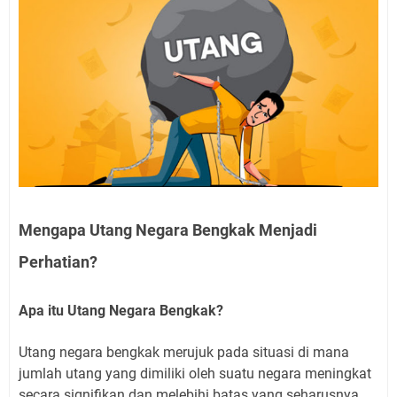
Mengapa Utang Negara Bengkak Menjadi
Perhatian?
Apa itu Utang Negara Bengkak?
Utang negara bengkak merujuk pada situasi di mana
jumlah utang yang dimiliki oleh suatu negara meningkat
secara signifikan dan melebihi batas yang seharusnya.