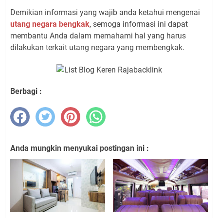
Demikian informasi yang wajib anda ketahui mengenai
utang negara bengkak
, semoga informasi ini dapat
membantu Anda dalam memahami hal yang harus
dilakukan terkait utang negara yang membengkak.
Berbagi :
Anda mungkin menyukai postingan ini :