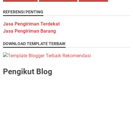
REFERENSI PENTING
Jasa Pengiriman Terdekat
Jasa Pengiriman Barang
DOWNLOAD TEMPLATE TERBAIK
Pengikut Blog