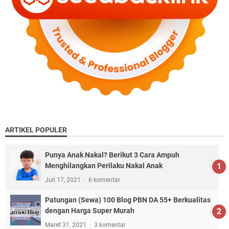
ARTIKEL POPULER
Punya Anak Nakal? Berikut 3 Cara Ampuh
Menghilangkan Perilaku Nakal Anak
Juli 17, 2021
6 komentar
Patungan (Sewa) 100 Blog PBN DA 55+ Berkualitas
dengan Harga Super Murah
Maret 31, 2021
3 komentar