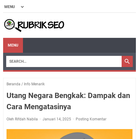
MENU
Beranda
/
Info Menarik
Utang Negara Bengkak: Dampak dan
Cara Mengatasinya
Oleh Rifdah Nabila
Januari 14, 2025
Posting Komentar