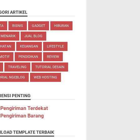
GORI ARTIKEL
TA
BISNIS
GADGET
HIBURAN
 MENARIK
JUAL BLOG
EHATAN
KEUANGAN
LIFESTYLE
MOTIF
PENDIDIKAN
REVIEW
TRAVELING
TUTORIAL DESAIN
ORIAL NGEBLOG
WEB HOSTING
RENSI PENTING
 Pengiriman Terdekat
 Pengiriman Barang
LOAD TEMPLATE TERBAIK