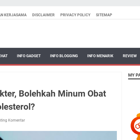
AN KERJASAMA
DISCLAIMER
PRIVACY POLICY
SITEMAP
EHAT
INFO GADGET
INFO BLOGGING
INFO MENARIK
REVIEW
MY P
kter, Bolehkah Minum Obat
lesterol?
ting Komentar