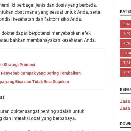
emiliki berbagai jenis dan dosis yang berbeda.
KATE
tukan obat mana yang sesuai untuk Anda, serta
ndisi kesehatan dan faktor risiko Anda.
BERI
 dokter dapat berpotensi menyebabkan efek
INFO
n atau bahkan membahayakan kesehatan Anda.
KES
OTO
TIPS
am Strategi Promosi
TUT
i Penyebab Campak yang Sering Terabaikan
pa yang Bisa dan Tidak Bisa Diajukan
REFE
at
Jasa
Jasa
uran dokter sangat penting adalah untuk
g dan interaksi obat yang berbahaya.
DOWN