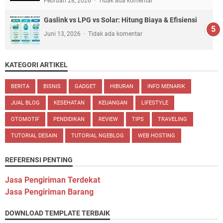
Februari 28, 2026
Tidak ada komentar
Gaslink vs LPG vs Solar: Hitung Biaya & Efisiensi
Juni 13, 2026
Tidak ada komentar
KATEGORI ARTIKEL
BERITA
BISNIS
GADGET
HIBURAN
INFO MENARIK
JUAL BLOG
KESEHATAN
KEUANGAN
LIFESTYLE
OTOMOTIF
PENDIDIKAN
REVIEW
TIPS
TRAVELING
TUTORIAL DESAIN
TUTORIAL NGEBLOG
WEB HOSTING
REFERENSI PENTING
Jasa Pengiriman Terdekat
Jasa Pengiriman Barang
DOWNLOAD TEMPLATE TERBAIK