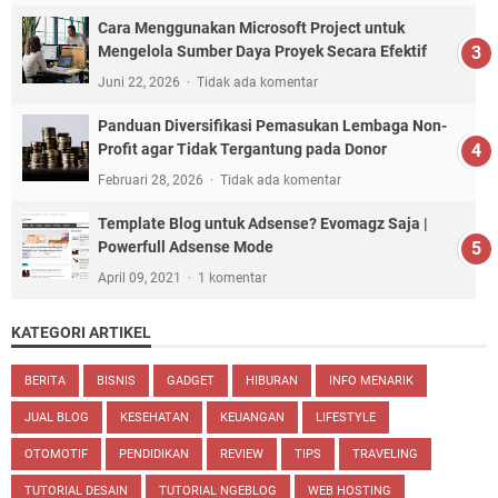
Cara Menggunakan Microsoft Project untuk
Mengelola Sumber Daya Proyek Secara Efektif
Juni 22, 2026
Tidak ada komentar
Panduan Diversifikasi Pemasukan Lembaga Non-
Profit agar Tidak Tergantung pada Donor
Februari 28, 2026
Tidak ada komentar
Template Blog untuk Adsense? Evomagz Saja |
Powerfull Adsense Mode
April 09, 2021
1 komentar
KATEGORI ARTIKEL
BERITA
BISNIS
GADGET
HIBURAN
INFO MENARIK
JUAL BLOG
KESEHATAN
KEUANGAN
LIFESTYLE
OTOMOTIF
PENDIDIKAN
REVIEW
TIPS
TRAVELING
TUTORIAL DESAIN
TUTORIAL NGEBLOG
WEB HOSTING