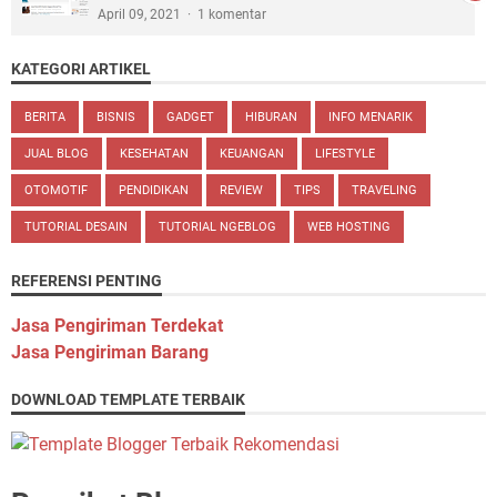
April 09, 2021
1 komentar
KATEGORI ARTIKEL
BERITA
BISNIS
GADGET
HIBURAN
INFO MENARIK
JUAL BLOG
KESEHATAN
KEUANGAN
LIFESTYLE
OTOMOTIF
PENDIDIKAN
REVIEW
TIPS
TRAVELING
TUTORIAL DESAIN
TUTORIAL NGEBLOG
WEB HOSTING
REFERENSI PENTING
Jasa Pengiriman Terdekat
Jasa Pengiriman Barang
DOWNLOAD TEMPLATE TERBAIK