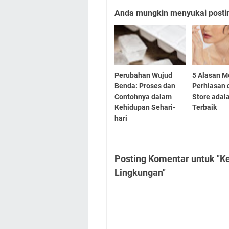
Anda mungkin menyukai posting
Perubahan Wujud
5 Alasan M
Benda: Proses dan
Perhiasan 
Contohnya dalam
Store adala
Kehidupan Sehari-
Terbaik
hari
Posting Komentar untuk "K
Lingkungan"