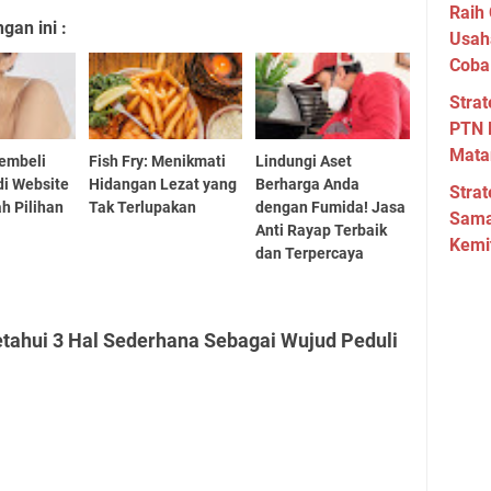
Raih 
an ini :
Usah
Coba
Strat
PTN 
Mata
embeli
Fish Fry: Menikmati
Lindungi Aset
di Website
Hidangan Lezat yang
Berharga Anda
Strat
h Pilihan
Tak Terlupakan
dengan Fumida! Jasa
Sama
Anti Rayap Terbaik
Kemi
dan Terpercaya
etahui 3 Hal Sederhana Sebagai Wujud Peduli