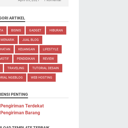
April 09, 2021
1 komentar
GORI ARTIKEL
TA
BISNIS
GADGET
HIBURAN
 MENARIK
JUAL BLOG
EHATAN
KEUANGAN
LIFESTYLE
MOTIF
PENDIDIKAN
REVIEW
TRAVELING
TUTORIAL DESAIN
ORIAL NGEBLOG
WEB HOSTING
RENSI PENTING
 Pengiriman Terdekat
 Pengiriman Barang
LOAD TEMPLATE TERBAIK