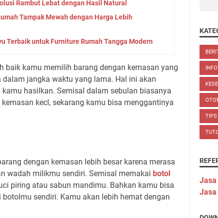
Solusi Rambut Lebat dengan Hasil Natural
i Rumah Tampak Mewah dengan Harga Lebih
KATE
yu Terbaik untuk Furniture Rumah Tangga Modern
BERI
ebih baik kamu memilih barang dengan kemasan yang
INFO
n dalam jangka waktu yang lama. Hal ini akan
KES
kamu hasilkan. Semisal dalam sebulan biasanya
OTO
kemasan kecl, sekarang kamu bisa menggantinya
TIPS
TUT
REFE
barang dengan kemasan lebih besar karena merasa
n wadah milikmu sendiri. Semisal memakai
botol
Jasa
uci piring atau sabun mandimu. Bahkan kamu bisa
Jasa
i botolmu sendiri. Kamu akan lebih hemat dengan
DOWN