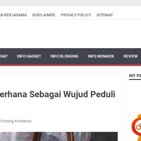
AN KERJASAMA
DISCLAIMER
PRIVACY POLICY
SITEMAP
EHAT
INFO GADGET
INFO BLOGGING
INFO MENARIK
REVIEW
MY P
derhana Sebagai Wujud Peduli
Posting Komentar