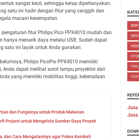
bentuk sangat kecil, sehingga kerap dipertanyakan.
ng satu ini hadir dengan fitur yang canggih dan
KATE
segala macam kesempatan.
BERI
, pengaturan fitur Philips Pico PPX4010 mudah dan
INFO
 hanya menarik daya melalui USB. Sudah dapat
KES
g satu ini layak untuk Anda gunakan.
OTO
sebelumnya, Philips PicoPix PPX4010 memiliki
TIPS
i, Anda dapat melihat sorot lampu proyektor dari
nda yang memiliki mobilitas tinggi, keberadaan
TUT
REFE
Jasa
tian dan Fungsinya untuk Produk Makanan
Jasa
ft Project untuk Mengelola Sumber Daya Proyek
DOWN
la, dan Cara Mengatasinya agar Fokus Kembali