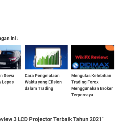
an ini :
n Sewa
Cara Pengelolaan
Mengulas Kelebihan
a Lepas
Waktu yang Efisien
Trading Forex
dalam Trading
Menggunakan Broker
Terpercaya
view 3 LCD Projector Terbaik Tahun 2021"