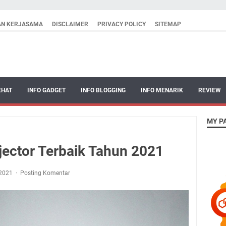
AN KERJASAMA
DISCLAIMER
PRIVACY POLICY
SITEMAP
EHAT
INFO GADGET
INFO BLOGGING
INFO MENARIK
REVIEW
MY P
jector Terbaik Tahun 2021
, 2021
Posting Komentar