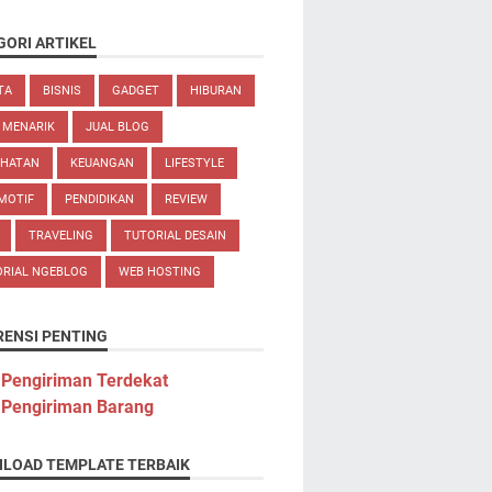
GORI ARTIKEL
TA
BISNIS
GADGET
HIBURAN
 MENARIK
JUAL BLOG
EHATAN
KEUANGAN
LIFESTYLE
MOTIF
PENDIDIKAN
REVIEW
TRAVELING
TUTORIAL DESAIN
ORIAL NGEBLOG
WEB HOSTING
RENSI PENTING
 Pengiriman Terdekat
 Pengiriman Barang
LOAD TEMPLATE TERBAIK