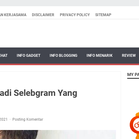
AN KERJASAMA
DISCLAIMER
PRIVACY POLICY
SITEMAP
EHAT
INFO GADGET
INFO BLOGGING
INFO MENARIK
REVIEW
MY P
adi Selebgram Yang
, 2021
Posting Komentar