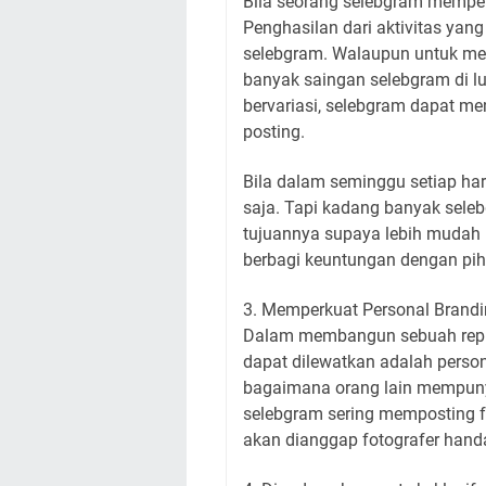
Bila seorang selebgram memper
Penghasilan dari aktivitas yang
selebgram. Walaupun untuk me
banyak saingan selebgram di lu
bervariasi, selebgram dapat me
posting.
Bila dalam seminggu setiap har
saja. Tapi kadang banyak sel
tujuannya supaya lebih mudah
berbagi keuntungan dengan pi
3. Memperkuat Personal Brand
Dalam membangun sebuah reputa
dapat dilewatkan adalah person
bagaimana orang lain mempunya
selebgram sering memposting fo
akan dianggap fotografer handa