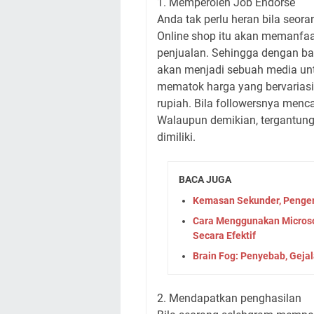
1. Memperoleh Job Endorse
Anda tak perlu heran bila seora
Online shop itu akan memanfa
penjualan. Sehingga dengan ban
akan menjadi sebuah media un
mematok harga yang bervariasi
rupiah. Bila followersnya menca
Walaupun demikian, tergantung
dimiliki.
BACA JUGA
Kemasan Sekunder, Penger
Cara Menggunakan Microso
Secara Efektif
Brain Fog: Penyebab, Geja
2. Mendapatkan penghasilan