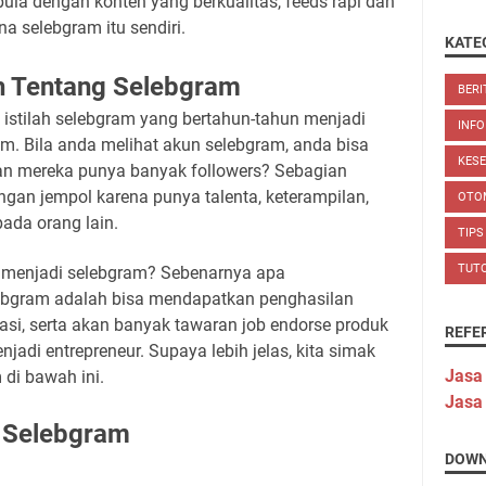
pula dengan konten yang berkualitas, feeds rapi dan
 selebgram itu sendiri.
KATE
h Tentang Selebgram
BERI
istilah selebgram yang bertahun-tahun menjadi
INFO
gram. Bila anda melihat akun selebgram, anda bisa
KES
an mereka punya banyak followers? Sebagian
gan jempol karena punya talenta, keterampilan,
OTO
 pada orang lain.
TIPS
TUT
k menjadi selebgram? Sebenarnya apa
ebgram adalah bisa mendapatkan penghasilan
lasi, serta akan banyak tawaran job endorse produk
REFE
di entrepreneur. Supaya lebih jelas, kita simak
Jasa
 di bawah ini.
Jasa
 Selebgram
DOWN