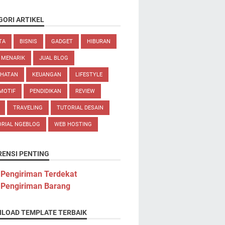
GORI ARTIKEL
TA
BISNIS
GADGET
HIBURAN
 MENARIK
JUAL BLOG
EHATAN
KEUANGAN
LIFESTYLE
MOTIF
PENDIDIKAN
REVIEW
TRAVELING
TUTORIAL DESAIN
ORIAL NGEBLOG
WEB HOSTING
RENSI PENTING
 Pengiriman Terdekat
 Pengiriman Barang
LOAD TEMPLATE TERBAIK