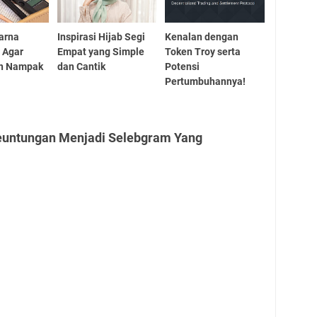
Warna
Inspirasi Hijab Segi
Kenalan dengan
 Agar
Empat yang Simple
Token Troy serta
n Nampak
dan Cantik
Potensi
Pertumbuhannya!
euntungan Menjadi Selebgram Yang