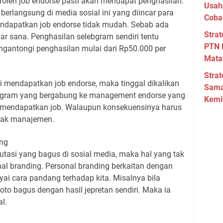
oleh job endorse pasti akan mendapat penghasilan.
Usah
 berlangsung di media sosial ini yang diincar para
Coba
ndapatkan job endorse tidak mudah. Sebab ada
Strat
ar sana. Penghasilan selebgram sendiri tentu
PTN 
ngantongi penghasilan mulai dari Rp50.000 per
Mata
Strat
i mendapatkan job endorse, maka tinggal dikalikan
Sama
ebgram yang bergabung ke management endorse yang
Kemi
 mendapatkan job. Walaupun konsekuensinya harus
hak manajemen.
ing
si yang bagus di sosial media, maka hal yang tak
al branding. Personal branding berkaitan dengan
i cara pandang terhadap kita. Misalnya bila
to bagus dengan hasil jepretan sendiri. Maka ia
l.