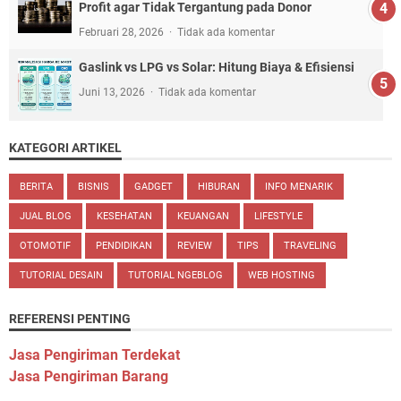
Profit agar Tidak Tergantung pada Donor
Februari 28, 2026
Tidak ada komentar
Gaslink vs LPG vs Solar: Hitung Biaya & Efisiensi
Juni 13, 2026
Tidak ada komentar
KATEGORI ARTIKEL
BERITA
BISNIS
GADGET
HIBURAN
INFO MENARIK
JUAL BLOG
KESEHATAN
KEUANGAN
LIFESTYLE
OTOMOTIF
PENDIDIKAN
REVIEW
TIPS
TRAVELING
TUTORIAL DESAIN
TUTORIAL NGEBLOG
WEB HOSTING
REFERENSI PENTING
Jasa Pengiriman Terdekat
Jasa Pengiriman Barang