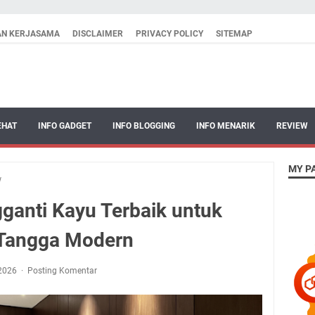
AN KERJASAMA
DISCLAIMER
PRIVACY POLICY
SITEMAP
EHAT
INFO GADGET
INFO BLOGGING
INFO MENARIK
REVIEW
MY P
w
ganti Kayu Terbaik untuk
 Tangga Modern
 2026
Posting Komentar