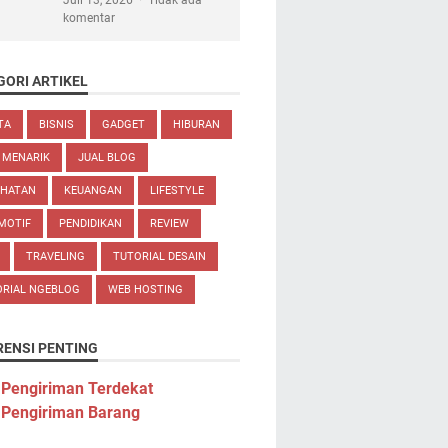
Juli 13, 2026
Tidak ada
komentar
GORI ARTIKEL
TA
BISNIS
GADGET
HIBURAN
 MENARIK
JUAL BLOG
EHATAN
KEUANGAN
LIFESTYLE
MOTIF
PENDIDIKAN
REVIEW
TRAVELING
TUTORIAL DESAIN
ORIAL NGEBLOG
WEB HOSTING
RENSI PENTING
 Pengiriman Terdekat
 Pengiriman Barang