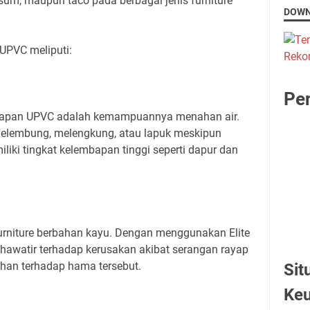
sum, maupun taco pada berbagai jenis furniture
DOWN
UPVC meliputi:
Pen
r papan UPVC adalah kemampuannya menahan air.
gelembung, melengkung, atau lapuk meskipun
iki tingkat kelembapan tinggi seperti dapur dan
rniture berbahan kayu. Dengan menggunakan Elite
khawatir terhadap kerusakan akibat serangan rayap
tahan terhadap hama tersebut.
Sit
Ke