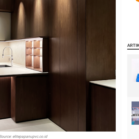
ARTI
Source: elitepapanupvc.co.id