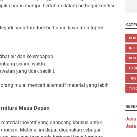
 dipilih harus mampu bertahan dalam berbagai kondisi
KATE
rjadi pada furniture berbahan kayu atau triplek
BERI
INFO
ibat air dan kelembapan.
KES
bang seiring waktu.
OTO
atan yang tidak sedikit.
TIPS
orang mulai mencari alternatif material yang lebih
TUT
REFE
urniture Masa Depan
Jasa
 material inovatif yang dirancang khusus untuk
Jasa
r modern. Material ini dapat digunakan sebagai