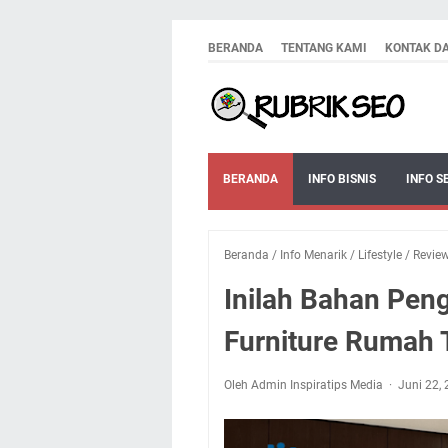
BERANDA
TENTANG KAMI
KONTAK D
BERANDA
INFO BISNIS
INFO S
Beranda
/
Info Menarik
/
Lifestyle
/
Revie
Inilah Bahan Peng
Furniture Rumah
Oleh Admin Inspiratips Media
Juni 22,