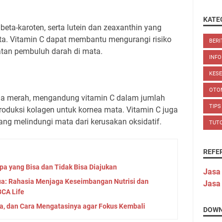
KATE
beta-karoten, serta lutein dan zeaxanthin yang
a. Vitamin C dapat membantu mengurangi risiko
BERI
tan pembuluh darah di mata.
INFO
KES
OTO
rna merah, mengandung vitamin C dalam jumlah
TIPS
oduksi kolagen untuk kornea mata. Vitamin C juga
ang melindungi mata dari kerusakan oksidatif.
TUT
REFE
pa yang Bisa dan Tidak Bisa Diajukan
Jasa
ua: Rahasia Menjaga Keseimbangan Nutrisi dan
Jasa
 BCA Life
la, dan Cara Mengatasinya agar Fokus Kembali
DOWN