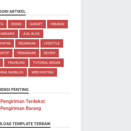
GORI ARTIKEL
TA
BISNIS
GADGET
HIBURAN
 MENARIK
JUAL BLOG
EHATAN
KEUANGAN
LIFESTYLE
MOTIF
PENDIDIKAN
REVIEW
TRAVELING
TUTORIAL DESAIN
ORIAL NGEBLOG
WEB HOSTING
RENSI PENTING
 Pengiriman Terdekat
 Pengiriman Barang
LOAD TEMPLATE TERBAIK