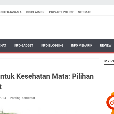
AN KERJASAMA
DISCLAIMER
PRIVACY POLICY
SITEMAP
EHAT
INFO GADGET
INFO BLOGGING
INFO MENARIK
REVIEW
MY P
untuk Kesehatan Mata: Pilihan
t
 2024
Posting Komentar