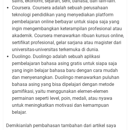
sains, ekonomi, sejarah, seni, bahasa, dan lain-lain.
Coursera. Coursera adalah sebuah perusahaan
teknologi pendidikan yang menyediakan platform
pembelajaran online berbayar untuk siapa saja yang
ingin mengembangkan keterampilan profesional atau
akademik. Coursera menawarkan ribuan kursus online,
sertifikat profesional, gelar sarjana atau magister dari
universitas-universitas terkemuka di dunia.
Duolingo. Duolingo adalah sebuah aplikasi
pembelajaran bahasa asing gratis untuk siapa saja
yang ingin belajar bahasa baru dengan cara mudah
dan menyenangkan. Duolingo menawarkan puluhan
bahasa asing yang bisa dipelajari dengan metode
gamifikasi, yaitu menggunakan elemen-elemen
permainan seperti level, poin, medali, atau nyawa
untuk meningkatkan motivasi dan kemampuan
belajar.
Demikianlah pembahasan tambahan dari artikel saya