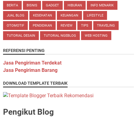
BERITA
BISNIS
GADGET
HIBURAN
INFO MENARIK
JUAL BLOG
KESEHATAN
KEUANGAN
LIFESTYLE
OTOMOTIF
PENDIDIKAN
REVIEW
TIPS
TRAVELING
TUTORIAL DESAIN
TUTORIAL NGEBLOG
WEB HOSTING
REFERENSI PENTING
Jasa Pengiriman Terdekat
Jasa Pengiriman Barang
DOWNLOAD TEMPLATE TERBAIK
Pengikut Blog