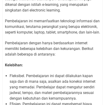
dikenal dengan istilah e-learning, yang merupakan
singkatan dari electronic learning.
Pembelajaran ini memanfaatkan teknologi informasi dan
komunikasi, terutama perangkat yang berupa elektronik,
seperti komputer, laptop, tablet, smartphone, dan lain-lain.
Pembelajaran dengan hanya berdasarkan internet
memiliki beberapa kelebihan dan kekurangan. Berikut
adalah beberapa di antaranya:
Kelebihan:
Fleksibel. Pembelajaran ini dapat dilakukan kapan
saja dan di mana saja, asalkan ada koneksi internet
yang memadai. Pembelajar dapat mengatur sendiri
jadwal, tempo, dan materi pembelajarannya sesuai
dengan kebutuhan dan kemampuannya.
Efisien. Pembelajaran ini dapat menghemat biaya,