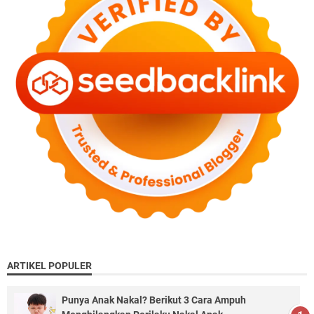
ARTIKEL POPULER
Punya Anak Nakal? Berikut 3 Cara Ampuh