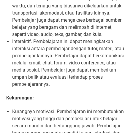
waktu, dan tenaga yang biasanya dikeluarkan untuk
transportasi, akomodasi, atau fasilitas lainnya.
Pembelajar juga dapat mengakses berbagai sumber
belajar yang beragam dan melimpah di internet,
seperti video, audio, teks, gambar, dan kuis.
Interaktif. Pembelajaran ini dapat meningkatkan
interaksi antara pembelajar dengan tutor, materi, atau
pembelajar lainnya. Pembelajar dapat berkomunikasi
melalui email, chat, forum, video conference, atau
media sosial. Pembelajar juga dapat memberikan
umpan balik atau evaluasi terhadap proses
pembelajarannya.
Kekurangan:
Kurangnya motivasi. Pembelajaran ini membutuhkan
motivasi yang tinggi dari pembelajar untuk belajar
secara mandiri dan bertanggung jawab. Pembelajar
harus mampu mengatur sendiri tujuan, strategi, dan