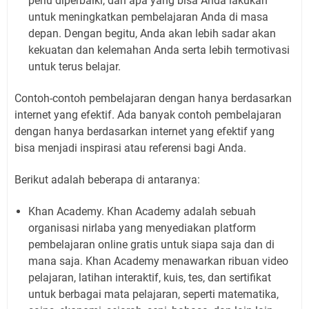
perlu diperbaiki, dan apa yang bisa Anda lakukan
untuk meningkatkan pembelajaran Anda di masa
depan. Dengan begitu, Anda akan lebih sadar akan
kekuatan dan kelemahan Anda serta lebih termotivasi
untuk terus belajar.
Contoh-contoh pembelajaran dengan hanya berdasarkan
internet yang efektif. Ada banyak contoh pembelajaran
dengan hanya berdasarkan internet yang efektif yang
bisa menjadi inspirasi atau referensi bagi Anda.
Berikut adalah beberapa di antaranya:
Khan Academy. Khan Academy adalah sebuah
organisasi nirlaba yang menyediakan platform
pembelajaran online gratis untuk siapa saja dan di
mana saja. Khan Academy menawarkan ribuan video
pelajaran, latihan interaktif, kuis, tes, dan sertifikat
untuk berbagai mata pelajaran, seperti matematika,