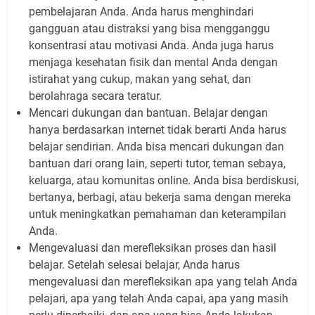
pembelajaran Anda. Anda harus menghindari
gangguan atau distraksi yang bisa mengganggu
konsentrasi atau motivasi Anda. Anda juga harus
menjaga kesehatan fisik dan mental Anda dengan
istirahat yang cukup, makan yang sehat, dan
berolahraga secara teratur.
Mencari dukungan dan bantuan. Belajar dengan
hanya berdasarkan internet tidak berarti Anda harus
belajar sendirian. Anda bisa mencari dukungan dan
bantuan dari orang lain, seperti tutor, teman sebaya,
keluarga, atau komunitas online. Anda bisa berdiskusi,
bertanya, berbagi, atau bekerja sama dengan mereka
untuk meningkatkan pemahaman dan keterampilan
Anda.
Mengevaluasi dan merefleksikan proses dan hasil
belajar. Setelah selesai belajar, Anda harus
mengevaluasi dan merefleksikan apa yang telah Anda
pelajari, apa yang telah Anda capai, apa yang masih