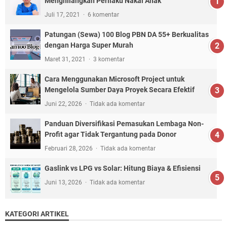
Menghilangkan Perilaku Nakal Anak
Juli 17, 2021
6 komentar
Patungan (Sewa) 100 Blog PBN DA 55+ Berkualitas
dengan Harga Super Murah
Maret 31, 2021
3 komentar
Cara Menggunakan Microsoft Project untuk
Mengelola Sumber Daya Proyek Secara Efektif
Juni 22, 2026
Tidak ada komentar
Panduan Diversifikasi Pemasukan Lembaga Non-
Profit agar Tidak Tergantung pada Donor
Februari 28, 2026
Tidak ada komentar
Gaslink vs LPG vs Solar: Hitung Biaya & Efisiensi
Juni 13, 2026
Tidak ada komentar
KATEGORI ARTIKEL