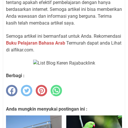
tentang apakah efektif pembelajaran dengan hanya
berdasarkan internet. Semoga artikel ini bisa memberikan
Anda wawasan dan informasi yang berguna. Terima
kasih telah membaca artikel saya.
Semoga artikel ini bermanfaat untuk Anda. Rekomendasi
Buku Pelajaran Bahasa Arab
Termurah dapat anda Lihat
di alfikar.com.
Berbagi :
Anda mungkin menyukai postingan ini :