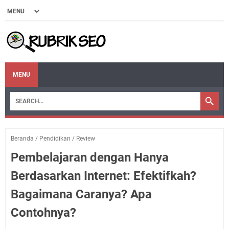
MENU
Beranda
/
Pendidikan
/
Review
Pembelajaran dengan Hanya
Berdasarkan Internet: Efektifkah?
Bagaimana Caranya? Apa
Contohnya?