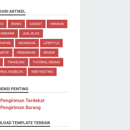
GORI ARTIKEL
TA
BISNIS
GADGET
HIBURAN
 MENARIK
JUAL BLOG
EHATAN
KEUANGAN
LIFESTYLE
MOTIF
PENDIDIKAN
REVIEW
TRAVELING
TUTORIAL DESAIN
ORIAL NGEBLOG
WEB HOSTING
RENSI PENTING
 Pengiriman Terdekat
 Pengiriman Barang
LOAD TEMPLATE TERBAIK