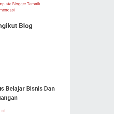
gikut Blog
us Belajar Bisnis Dan
uangan
at...