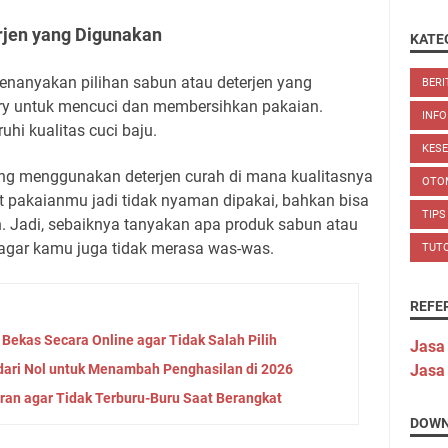
rjen yang Digunakan
KATE
enanyakan pilihan sabun atau deterjen yang
BERI
ry untuk mencuci dan membersihkan pakaian.
INFO
hi kualitas cuci baju.
KES
ang menggunakan deterjen curah di mana kualitasnya
OTO
at pakaianmu jadi tidak nyaman dipakai, bahkan bisa
TIPS
n. Jadi, sebaiknya tanyakan apa produk sabun atau
agar kamu juga tidak merasa was-was.
TUT
REFE
Bekas Secara Online agar Tidak Salah Pilih
Jasa
dari Nol untuk Menambah Penghasilan di 2026
Jasa
ran agar Tidak Terburu-Buru Saat Berangkat
DOWN