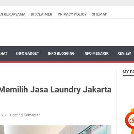
AN KERJASAMA
DISCLAIMER
PRIVACY POLICY
SITEMAP
EHAT
INFO GADGET
INFO BLOGGING
INFO MENARIK
REVIEW
MY P
 Memilih Jasa Laundry Jakarta
2023
Posting Komentar