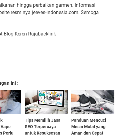
ernikahan hingga perbaikan garmen. Informasi
ebsite resminya jeeves-indonesia.com. Semoga
an ini :
ik
Tips Memilih Jasa
Panduan Mencuci
 Vape
SEO Terpercaya
Mesin Mobil yang
s Perlu
untuk Kesuksesan
Aman dan Cepat